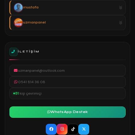
mustafa
uzmanpanel
İLETIŞIM
uzmanpanel@outlook.com
0541 814 36 08
51
kişi çevrimiçi
WhatsApp Destek