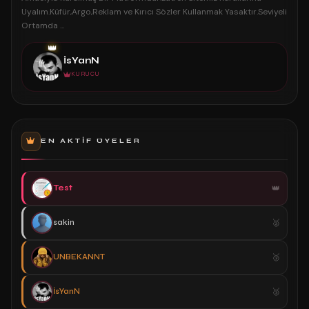
Uyalım.Küfür,Argo,Reklam ve Kırıcı Sözler Kullanmak Yasaktır.Seviyeli
Ortamda ...
👑
İsYanN
KURUCU
EN AKTIF ÜYELER
Test
sakin
UNBEKANNT
İsYanN