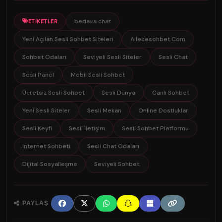
bedava chat
ETIKETLER
Yeni Açılan Sesli Sohbet Siteleri
Ailecesohbet.Com
Sohbet Odaları
Seviyeli Sesli Siteler
Sesli Chat
Sesli Panel
Mobil Sesli Sohbet
Ücretsiz Sesli Sohbet
Sesli Dünya
Canlı Sohbet
Yeni Sesli Siteler
Sesli Mekan
Online Dostluklar
Sesli Keyfi
Sesli İletişim
Sesli Sohbet Platformu
İnternet Sohbeti
Sesli Chat Odaları
Dijital Sosyalleşme
Seviyeli Sohbet.
PAYLAŞ