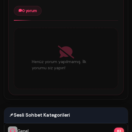
0 yorum
Henüz yorum yapılmamış. İlk
yorumu siz yapın!
📌
Sesli Sohbet Kategorileri
Genel
83