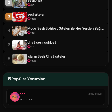
Seslichat
2
323
seslisiteler
3
295
Mobil Sesli Sohbet Siteleri ile Her Yerden Bağl...
4
291
chat sesli sohbet
5
276
İslami Sesli Chat siteler
6
265
💬
Popüler Yorumlar
ECE
02.02 21:53
seslisiteler