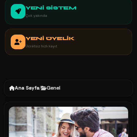
YENİ SİSTEM
Çok yakında
YENİ ÜYELİK
Ücretsiz hızlı kayıt
Ana Sayfa
/
Genel