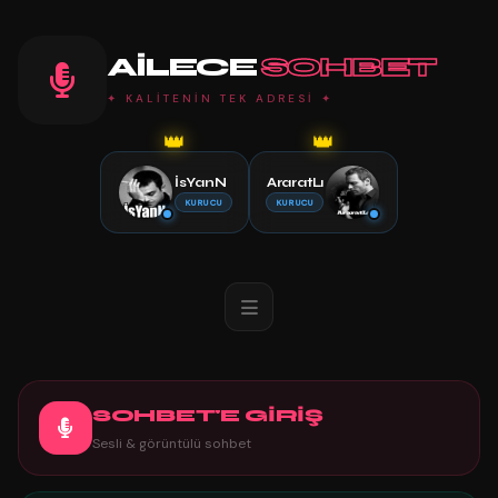
AILECE
SOHBET
✦ KALİTENİN TEK ADRESİ ✦
👑
👑
İsYanN
AraratLı
KURUCU
KURUCU
SOHBET'E GİRİŞ
Sesli & görüntülü sohbet