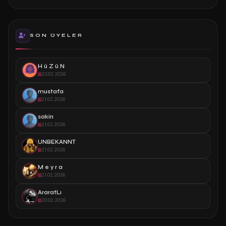
SON ÜYELER
H ü Z ü N
23.02.2026
mustafa
21.02.2026
sakin
21.02.2026
UNBEKANNT
21.02.2026
M e y r a
21.02.2026
AraratLı
20.02.2026