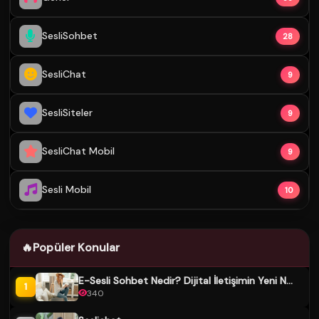
SesliSohbet
28
SesliChat
9
SesliSiteler
9
SesliChat Mobil
9
Sesli Mobil
10
🔥
Popüler Konular
E-Sesli Sohbet Nedir? Dijital İletişimin Yeni N...
1
340