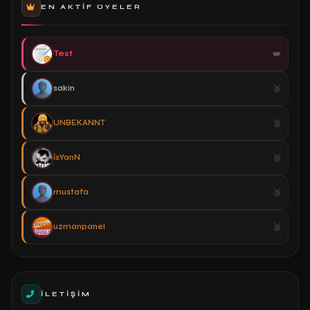
EN AKTIF ÜYELER
Test
sakin
UNBEKANNT
İsYanN
mustafa
uzmanpanel
İLETIŞIM