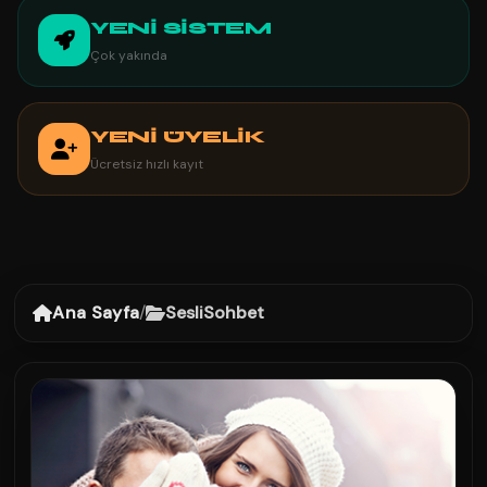
YENİ SİSTEM
Çok yakında
YENİ ÜYELİK
Ücretsiz hızlı kayıt
Ana Sayfa
/
SesliSohbet