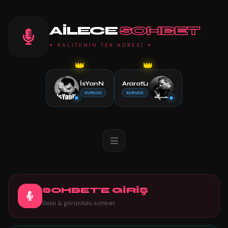
AILECE
SOHBET
✦ KALİTENİN TEK ADRESİ ✦
👑
👑
İsYanN
AraratLı
KURUCU
KURUCU
SOHBET'E GİRİŞ
Sesli & görüntülü sohbet