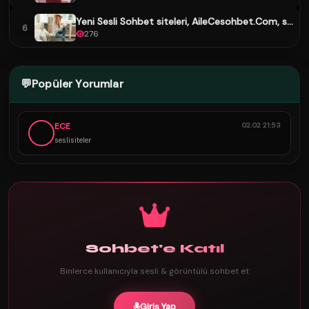
Yeni Sesli Sohbet siteleri, AileCesohbet.Com, s...
6
276
💬
Popüler Yorumlar
ECE
02.02 21:53
seslisiteler
Sohbet'e Katıl
Binlerce kullanıcıyla sesli & görüntülü sohbet et
Giriş Yap