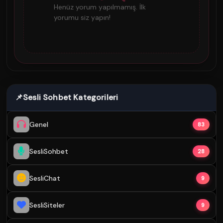
Henüz yorum yapılmamış. İlk
yorumu siz yapın!
📌
Sesli Sohbet Kategorileri
Genel
83
SesliSohbet
28
SesliChat
9
SesliSiteler
9