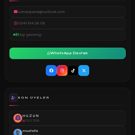
uzmanpanel@outlook.com
0541 814 36 08
51
kişi çevrimiçi
WhatsApp Destek
SON ÜYELER
H ü Z ü N
23.02.2026
mustafa