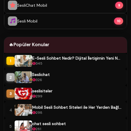
SesliChat Mobil
9
Sesli Mobil
10
🔥
Popüler Konular
E-Sesli Sohbet Nedir? Dijital İletişimin Yeni N...
1
345
Seslichat
2
326
seslisiteler
3
299
Mobil Sesli Sohbet Siteleri ile Her Yerden Bağl...
4
298
chat sesli sohbet
5
281