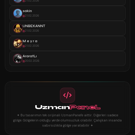
21.02.2026
sakin
21.02.2026
UNBEKANNT
21.02.2026
M e y r a
21.02.2026
AraratLı
20.02.2026
Uzman
PaneL
✦ Bu tasarımın tek orijinali UzmanPanel'e aittir. Diğerleri sadece
gölge. Gölgelerin olduğu yerde olumsuzluk olabilir. Çalışkan insanda
sabırsızlıkla gölge yaratabilir ✦