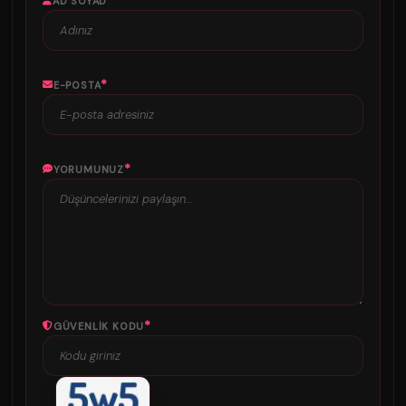
*
AD SOYAD
*
E-POSTA
*
YORUMUNUZ
*
GÜVENLIK KODU